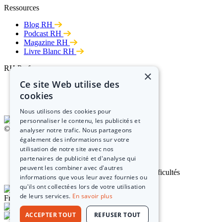
Ressources
Blog RH
Podcast RH
Magazine RH
Livre Blanc RH
RH Performances
×
Ce site Web utilise des
Nous rejoindre
Cabinet RH
cookies
RSE
Nous utilisons des cookies pour
personnaliser le contenu, les publicités et
©Copyright 2026 - RH Performances
analyser notre trafic. Nous partageons
également des informations sur votre
Mentions légales
utilisation de notre site avec nos
Politique de confidentialité
partenaires de publicité et d'analyse qui
Politique cookies
peuvent les combiner avec d'autres
Formulaire d'aléa, de réclamations et de difficultés
informations que vous leur avez fournies ou
qu'ils ont collectées lors de votre utilisation
de leurs services.
En savoir plus
Français
ACCEPTER TOUT
REFUSER TOUT