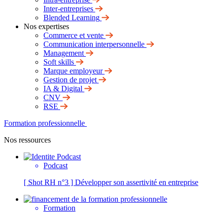
Inter-entreprises
Blended Learning
Nos expertises
Commerce et vente
Communication interpersonnelle
Management
Soft skills
Marque employeur
Gestion de projet
IA & Digital
CNV
RSE
Formation professionnelle
Nos ressources
Podcast
[ Shot RH n°3 ] Développer son assertivité en entreprise
Formation