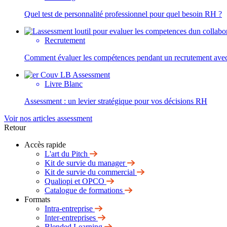
Quel test de personnalité professionnel pour quel besoin RH ?
Recrutement
Comment évaluer les compétences pendant un recrutement avec
Livre Blanc
Assessment : un levier stratégique pour vos décisions RH
Voir nos articles assessment
Retour
Accès rapide
L'art du Pitch
Kit de survie du manager
Kit de survie du commercial
Qualiopi et OPCO
Catalogue de formations
Formats
Intra-entreprise
Inter-entreprises
Blended Learning