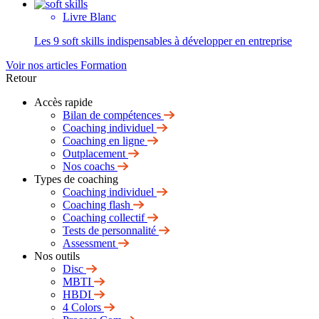
Livre Blanc
Les 9 soft skills indispensables à développer en entreprise
Voir nos articles Formation
Retour
Accès rapide
Bilan de compétences
Coaching individuel
Coaching en ligne
Outplacement
Nos coachs
Types de coaching
Coaching individuel
Coaching flash
Coaching collectif
Tests de personnalité
Assessment
Nos outils
Disc
MBTI
HBDI
4 Colors