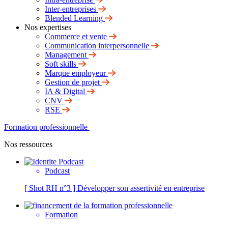
Inter-entreprises
Blended Learning
Nos expertises
Commerce et vente
Communication interpersonnelle
Management
Soft skills
Marque employeur
Gestion de projet
IA & Digital
CNV
RSE
Formation professionnelle
Nos ressources
Podcast
[ Shot RH n°3 ] Développer son assertivité en entreprise
Formation