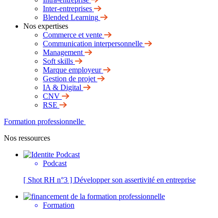
Inter-entreprises
Blended Learning
Nos expertises
Commerce et vente
Communication interpersonnelle
Management
Soft skills
Marque employeur
Gestion de projet
IA & Digital
CNV
RSE
Formation professionnelle
Nos ressources
Podcast
[ Shot RH n°3 ] Développer son assertivité en entreprise
Formation