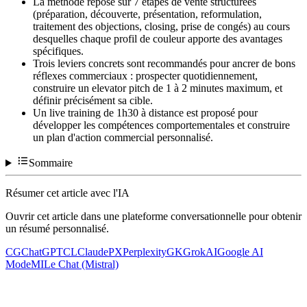
La méthode repose sur 7 étapes de vente structurées
(préparation, découverte, présentation, reformulation,
traitement des objections, closing, prise de congés) au cours
desquelles chaque profil de couleur apporte des avantages
spécifiques.
Trois leviers concrets sont recommandés pour ancrer de bons
réflexes commerciaux : prospecter quotidiennement,
construire un elevator pitch de 1 à 2 minutes maximum, et
définir précisément sa cible.
Un live training de 1h30 à distance est proposé pour
développer les compétences comportementales et construire
un plan d'action commercial personnalisé.
Sommaire
Résumer cet article avec l'IA
Ouvrir cet article dans une plateforme conversationnelle pour obtenir
un résumé personnalisé.
CG
ChatGPT
CL
Claude
PX
Perplexity
GK
Grok
AI
Google AI
Mode
MI
Le Chat (Mistral)