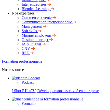
Inter-entreprises
Blended Learning
Nos expertises
Commerce et vente
Communication interpersonnelle
Management
Soft skills
Marque employeur
Gestion de projet
IA & Digital
CNV
RSE
Formation professionnelle
Nos ressources
Podcast
[ Shot RH n°3 ] Développer son assertivité en entreprise
Formation