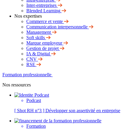
Inter-entreprises
Blended Learning
Nos expertises
Commerce et vente
Communication interpersonnelle
Management
Soft skills
Marque employeur
Gestion de projet
IA & Digital
CNV
RSE
Formation professionnelle
Nos ressources
Podcast
[ Shot RH n°3 ] Développer son assertivité en entreprise
Formation