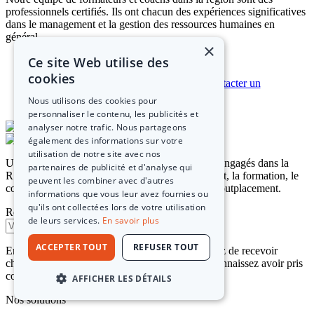
professionnels certifiés. Ils ont chacun des expériences significatives
dans le management et la gestion des ressources humaines en
général.
×
Ce site Web utilise des
cookies
Nous utilisons des cookies pour
personnaliser le contenu, les publicités et
analyser notre trafic. Nous partageons
également des informations sur votre
utilisation de notre site avec nos
Un collectif de Femmes et d'Hommes fortement engagés dans la
partenaires de publicité et d'analyse qui
RSE, pour vous accompagner dans le recrutement, la formation, le
peuvent les combiner avec d'autres
coaching, l'assessment, la cohésion d’équipe et l'outplacement.
informations que vous leur avez fournies ou
qu'ils ont collectées lors de votre utilisation
Recevez nos dernières actualités
de leurs services.
En savoir plus
ACCEPTER TOUT
REFUSER TOUT
En renseignant votre adresse email, vous acceptez de recevoir
chaque mois nos dernières actualités et vous reconnaissez avoir pris
connaissance de notre politique de confidentialité
AFFICHER LES DÉTAILS
Nos solutions