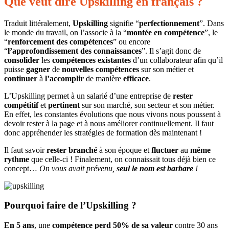
Que veut dire
Upskilling
en français ?
Traduit littéralement,
Upskilling
signifie “
perfectionnement
”. Dans
le monde du travail, on l’associe à la “
montée en compétence
”, le
“
renforcement des compétences
” ou encore
“
l’approfondissement des connaissances
”. Il s’agit donc de
consolider
les
compétences
existantes
d’un collaborateur afin qu’il
puisse
gagner
de
nouvelles
compétences
sur son métier et
continuer
à
l’accomplir
de manière
efficace
.
L’Upskilling permet à un salarié d’une entreprise de
rester
compétitif
et
pertinent
sur son marché, son secteur et son métier.
En effet, les constantes évolutions que nous vivons nous poussent à
devoir rester à la page et à nous améliorer continuellement. Il faut
donc appréhender les stratégies de formation dès maintenant !
Il faut savoir
rester
branché
à son époque et
fluctuer
au
même
rythme
que celle-ci ! Finalement, on connaissait tous déjà bien ce
concept…
On vous avait prévenu,
seul le nom est barbare
!
Pourquoi faire de l’Upskilling ?
En 5 ans
, une
compétence
perd 50% de sa valeur
contre 30 ans