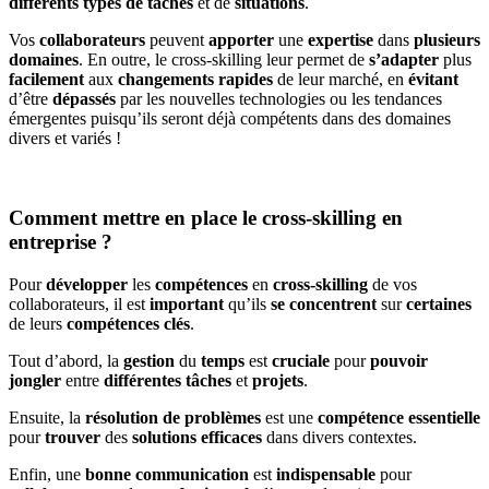
différents types de tâches
et de
situations
.
Vos
collaborateurs
peuvent
apporter
une
expertise
dans
plusieurs
domaines
. En outre, le cross-skilling leur permet de
s’adapter
plus
facilement
aux
changements
rapides
de leur marché, en
évitant
d’être
dépassés
par les nouvelles technologies ou les tendances
émergentes puisqu’ils seront déjà compétents dans des domaines
divers et variés !
Comment mettre en place le cross-skilling en
entreprise ?
Pour
développer
les
compétences
en
cross-skilling
de vos
collaborateurs, il est
important
qu’ils
se concentrent
sur
certaines
de leurs
compétences clés
.
Tout d’abord, la
gestion
du
temps
est
cruciale
pour
pouvoir
jongler
entre
différentes
tâches
et
projets
.
Ensuite, la
résolution de problèmes
est une
compétence
essentielle
pour
trouver
des
solutions
efficaces
dans divers contextes.
Enfin, une
bonne communication
est
indispensable
pour