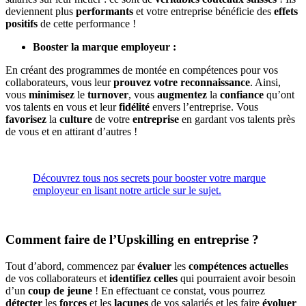
deviennent plus
performants
et votre entreprise bénéficie des
effets
positifs
de cette performance !
Booster la marque employeur :
En créant des programmes de montée en compétences pour vos
collaborateurs, vous leur
prouvez votre reconnaissance
. Ainsi,
vous
minimisez
le
turnover
, vous
augmentez
la
confiance
qu’ont
vos talents en vous et leur
fidélité
envers l’entreprise. Vous
favorisez
la
culture
de votre
entreprise
en gardant vos talents près
de vous et en attirant d’autres !
Découvrez tous nos secrets pour booster votre marque
employeur en lisant notre article sur le sujet.
Comment faire de l’Upskilling en entreprise ?
Tout d’abord, commencez par
évaluer
les
compétences
actuelles
de vos collaborateurs et
identifiez
celles
qui pourraient avoir besoin
d’un
coup de jeune
! En effectuant ce constat, vous pourrez
détecter
les
forces
et les
lacunes
de vos salariés et les faire
évoluer