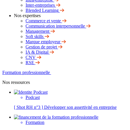
Inter-entreprises
Blended Learning
Nos expertises
Commerce et vente
Communication interpersonnelle
Management
Soft skills
Marque employeur
Gestion de projet
IA & Digital
CNV
RSE
Formation professionnelle
Nos ressources
Podcast
[ Shot RH n°3 ] Développer son assertivité en entreprise
Formation