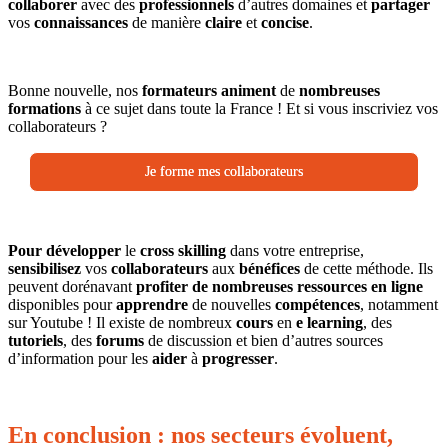
collaborer
avec des
professionnels
d’autres domaines et
partager
vos
connaissances
de manière
claire
et
concise
.
Bonne nouvelle, nos
formateurs
animent
de
nombreuses
formations
à ce sujet dans toute la France ! Et si vous inscriviez vos
collaborateurs ?
Je forme mes collaborateurs
Pour
développer
le
cross skilling
dans votre entreprise,
sensibilisez
vos
collaborateurs
aux
bénéfices
de cette méthode. Ils
peuvent dorénavant
profiter de nombreuses ressources en ligne
disponibles pour
apprendre
de nouvelles
compétences
, notamment
sur Youtube ! Il existe de nombreux
cours
en
e learning
, des
tutoriels
, des
forums
de discussion et bien d’autres sources
d’information pour les
aider
à
progresser
.
En conclusion : nos secteurs évoluent,