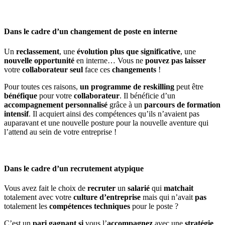
Dans le cadre d’un changement de poste en interne
Un
reclassement
, une
évolution plus que significative
, une
nouvelle
opportunité
en interne… Vous ne
pouvez pas laisser
votre
collaborateur seul
face ces
changements
!
Pour toutes ces raisons,
un programme de reskilling
peut être
bénéfique
pour votre
collaborateur
. Il bénéficie d’un
accompagnement personnalisé
grâce à un
parcours
de formation
intensif
. Il acquiert ainsi des compétences qu’ils n’avaient pas
auparavant et une nouvelle posture pour la nouvelle aventure qui
l’attend au sein de votre entreprise !
Dans le cadre d’un recrutement atypique
Vous avez fait le choix de
recruter
un
salarié
qui
matchait
totalement avec votre
culture d’entreprise
mais qui n’avait
pas
totalement les
compétences
techniques
pour le poste ?
C’est un
pari gagnant
si
vous l’
accompagnez
avec une
stratégie