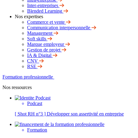
Inter-entreprises
Blended Learning
Nos expertises
Commerce et vente
Communication interpersonnelle
Management
Soft skills
Marque employeur
Gestion de projet
IA & Digital
CNV
RSE
Formation professionnelle
Nos ressources
Podcast
[ Shot RH n°3 ] Développer son assertivité en entreprise
Formation