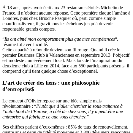
À 18 ans, après avoir écrit aux 23 restaurants étoilés Michelin de
France, il n’obtient aucune réponse. Cette première claque l’amène à
Londres, puis chez Brioche Pasquier où, parti comme simple
chauffeur-livreur, il gravit tous les échelons jusqu’à devenir
responsable grands comptes.
“
Ils ont aimé mon comportement plus que mes compétences
“,
résume-t-il avec lucidité.
Cette capacité à rebondir devient son fil rouge. Quand il crée le
premier Business Club à Valenciennes en septembre 2013, l’objectif
est modeste : un événement local. Mais lors de l’inauguration du
deuxième club à Lille en 2014, face aux 550 participants présents, il
comprend qu’il tient quelque chose d’exceptionnel.
L’art de créer des liens : une philosophie
d’entreprise$
Le concept d’Olivier repose sur une idée simple mais
révolutionnaire : “
Plutôt que d’aller chercher la sous-traitance à
l’autre bout de l’Europe, à côté de chez vous, il y a peut-être une
entreprise qui fabrique ce que vous cherchez.
”
Ses chiffres parlent d’eux-mêmes : 85% de taux de renouvellement,
quatre ans et demi de fidélité moyenne et 2 800 déjeuners-rencontres