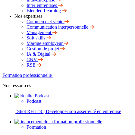
Inter-entreprises
Blended Learning
Nos expertises
Commerce et vente
Communication interpersonnelle
Management
Soft skills
Marque employeur
Gestion de projet
IA & Digital
CNV
RSE
Formation professionnelle
Nos ressources
Podcast
[ Shot RH n°3 ] Développer son assertivité en entreprise
Formation