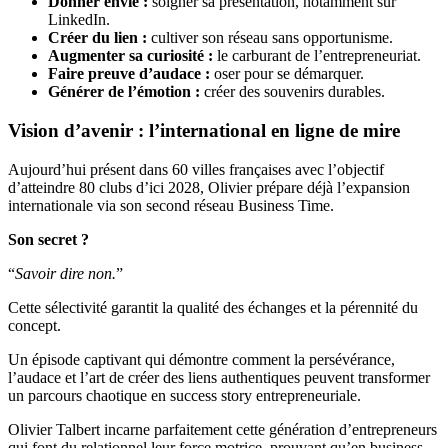
Donner envie :
soigner sa présentation, notamment sur
LinkedIn.
Créer du lien :
cultiver son réseau sans opportunisme.
Augmenter sa curiosité :
le carburant de l’entrepreneuriat.
Faire preuve d’audace :
oser pour se démarquer.
Générer de l’émotion :
créer des souvenirs durables.
Vision d’avenir : l’international en ligne de mire
Aujourd’hui présent dans 60 villes françaises avec l’objectif
d’atteindre 80 clubs d’ici 2028, Olivier prépare déjà l’expansion
internationale via son second réseau Business Time.
Son secret ?
“
Savoir dire non.
”
Cette sélectivité garantit la qualité des échanges et la pérennité du
concept.
Un épisode captivant qui démontre comment la persévérance,
l’audace et l’art de créer des liens authentiques peuvent transformer
un parcours chaotique en success story entrepreneuriale.
Olivier Talbert incarne parfaitement cette génération d’entrepreneurs
qui font du relationnel leur force motrice, prouvant qu’en business,