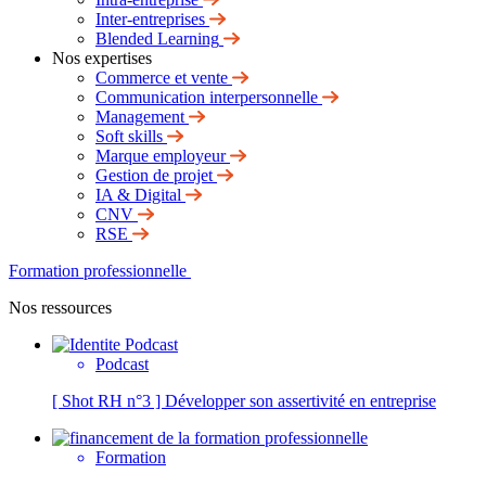
Inter-entreprises
Blended Learning
Nos expertises
Commerce et vente
Communication interpersonnelle
Management
Soft skills
Marque employeur
Gestion de projet
IA & Digital
CNV
RSE
Formation professionnelle
Nos ressources
Podcast
[ Shot RH n°3 ] Développer son assertivité en entreprise
Formation