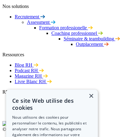
Nos solutions
Recrutement
Assessment
Formation professionelle
Coaching professionnel
Séminaire & teambuilding
Outplacement
Ressources
Blog RH
Podcast RH
Magazine RH
Livre Blanc RH
RH Performances
×
Ce site Web utilise des
Nous rejoindre
cookies
Cabinet RH
RSE
Nous utilisons des cookies pour
personnaliser le contenu, les publicités et
analyser notre trafic. Nous partageons
©Copyright 2026 - RH Performances
également des informations sur votre