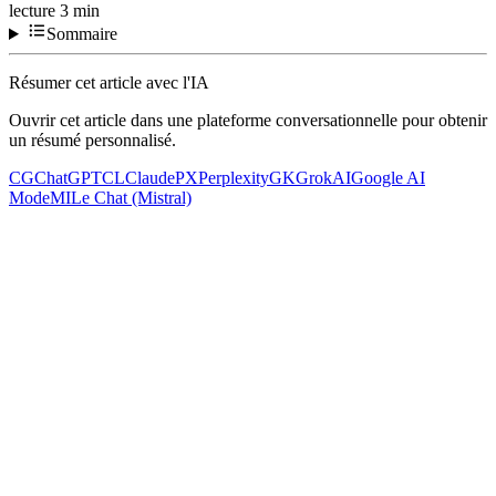
lecture
3
min
Sommaire
Résumer cet article avec l'IA
Ouvrir cet article dans une plateforme conversationnelle pour obtenir
un résumé personnalisé.
CG
ChatGPT
CL
Claude
PX
Perplexity
GK
Grok
AI
Google AI
Mode
MI
Le Chat (Mistral)