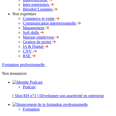
Inter-entreprises
Blended Learning
Nos expertises
Commerce et vente
Communication interpersonnelle
Management
Soft skills
Marque employeur
Gestion de projet
IA & Digital
CNV
RSE
Formation professionnelle
Nos ressources
Podcast
[ Shot RH n°3 ] Développer son assertivité en entreprise
Formation