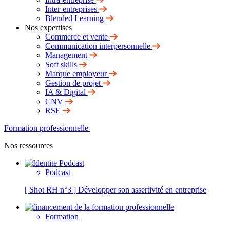
Inter-entreprises
Blended Learning
Nos expertises
Commerce et vente
Communication interpersonnelle
Management
Soft skills
Marque employeur
Gestion de projet
IA & Digital
CNV
RSE
Formation professionnelle
Nos ressources
Podcast
[ Shot RH n°3 ] Développer son assertivité en entreprise
Formation