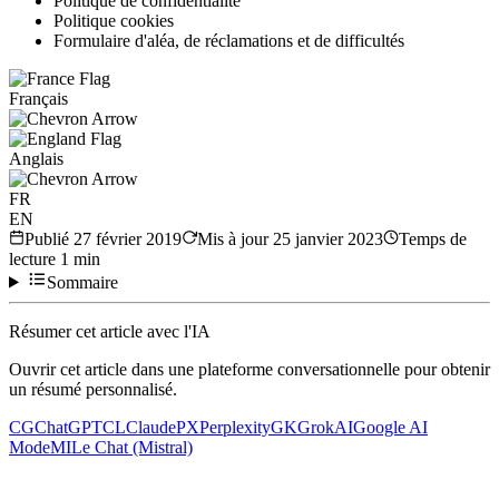
Politique de confidentialité
Politique cookies
Formulaire d'aléa, de réclamations et de difficultés
Français
Anglais
FR
EN
Publié
27 février 2019
Mis à jour
25 janvier 2023
Temps de
lecture
1
min
Sommaire
Résumer cet article avec l'IA
Ouvrir cet article dans une plateforme conversationnelle pour obtenir
un résumé personnalisé.
CG
ChatGPT
CL
Claude
PX
Perplexity
GK
Grok
AI
Google AI
Mode
MI
Le Chat (Mistral)