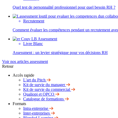
Quel test de personnalité professionnel pour quel besoin RH ?
Recrutement
Comment évaluer les compétences pendant un recrutement avec
Livre Blanc
Assessment : un levier stratégique pour vos décisions RH
Voir nos articles assessment
Retour
Accès rapide
L'art du Pitch
Kit de survie du manager
Kit de survie du commercial
Qualiopi et OPCO
Catalogue de formations
Formats
Intra-entreprise
Inter-entreprises
Blended Learning