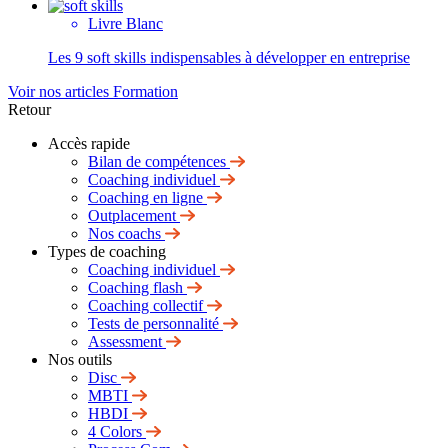
Livre Blanc
Les 9 soft skills indispensables à développer en entreprise
Voir nos articles Formation
Retour
Accès rapide
Bilan de compétences
Coaching individuel
Coaching en ligne
Outplacement
Nos coachs
Types de coaching
Coaching individuel
Coaching flash
Coaching collectif
Tests de personnalité
Assessment
Nos outils
Disc
MBTI
HBDI
4 Colors