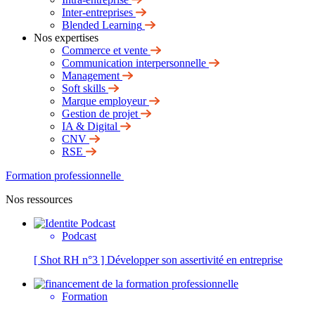
Inter-entreprises
Blended Learning
Nos expertises
Commerce et vente
Communication interpersonnelle
Management
Soft skills
Marque employeur
Gestion de projet
IA & Digital
CNV
RSE
Formation professionnelle
Nos ressources
Podcast
[ Shot RH n°3 ] Développer son assertivité en entreprise
Formation