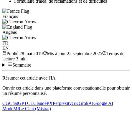
Formulaire d'aléa, de réclamations et de difficultés
Français
Anglais
FR
EN
Publié
28 mai 2019
Mis à jour
22 septembre 2025
Temps de
lecture
3
min
Sommaire
Résumer cet article avec l'IA
Ouvrir cet article dans une plateforme conversationnelle pour obtenir
un résumé personnalisé.
CG
ChatGPT
CL
Claude
PX
Perplexity
GK
Grok
AI
Google AI
Mode
MI
Le Chat (Mistral)