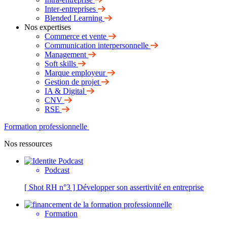
Inter-entreprises
Blended Learning
Nos expertises
Commerce et vente
Communication interpersonnelle
Management
Soft skills
Marque employeur
Gestion de projet
IA & Digital
CNV
RSE
Formation professionnelle
Nos ressources
Podcast
[ Shot RH n°3 ] Développer son assertivité en entreprise
Formation