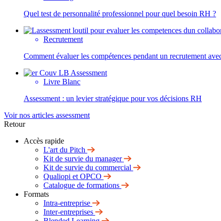
Quel test de personnalité professionnel pour quel besoin RH ?
Recrutement
Comment évaluer les compétences pendant un recrutement avec
Livre Blanc
Assessment : un levier stratégique pour vos décisions RH
Voir nos articles assessment
Retour
Accès rapide
L'art du Pitch
Kit de survie du manager
Kit de survie du commercial
Qualiopi et OPCO
Catalogue de formations
Formats
Intra-entreprise
Inter-entreprises
Blended Learning