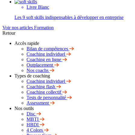
Livre Blanc
Les 9 soft skills indispensables à développer en entreprise
Voir nos articles Formation
Retour
Accès rapide
Bilan de compétences
Coaching individuel
Coaching en ligne
Outplacement
Nos coachs
Types de coaching
Coaching individuel
Coaching flash
Coaching collectif
Tests de personnalité
Assessment
Nos outils
Disc
MBTI
HBDI
4 Colors