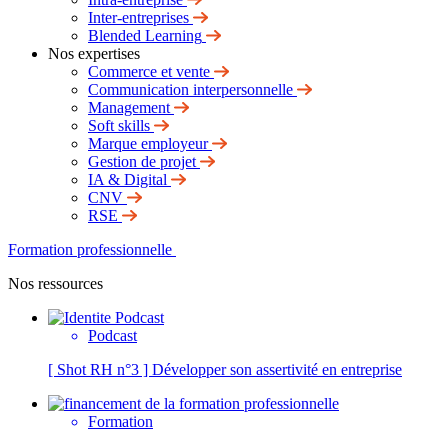
Inter-entreprises
Blended Learning
Nos expertises
Commerce et vente
Communication interpersonnelle
Management
Soft skills
Marque employeur
Gestion de projet
IA & Digital
CNV
RSE
Formation professionnelle
Nos ressources
Podcast
[ Shot RH n°3 ] Développer son assertivité en entreprise
Formation