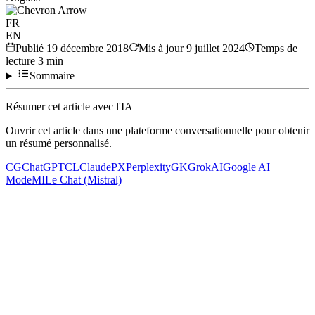
FR
EN
Publié
19 décembre 2018
Mis à jour
9 juillet 2024
Temps de
lecture
3
min
Sommaire
Résumer cet article avec l'IA
Ouvrir cet article dans une plateforme conversationnelle pour obtenir
un résumé personnalisé.
CG
ChatGPT
CL
Claude
PX
Perplexity
GK
Grok
AI
Google AI
Mode
MI
Le Chat (Mistral)