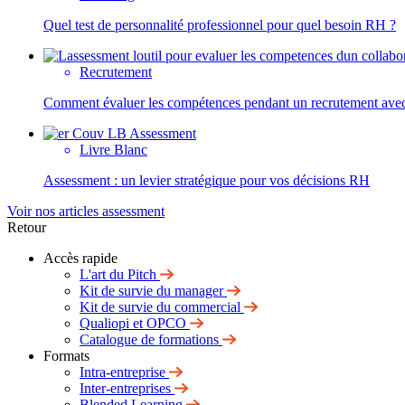
Quel test de personnalité professionnel pour quel besoin RH ?
Recrutement
Comment évaluer les compétences pendant un recrutement avec
Livre Blanc
Assessment : un levier stratégique pour vos décisions RH
Voir nos articles assessment
Retour
Accès rapide
L'art du Pitch
Kit de survie du manager
Kit de survie du commercial
Qualiopi et OPCO
Catalogue de formations
Formats
Intra-entreprise
Inter-entreprises
Blended Learning