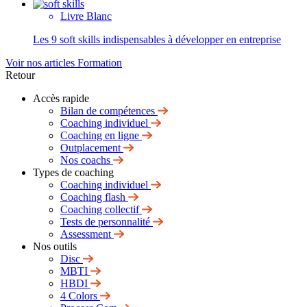
Livre Blanc
Les 9 soft skills indispensables à développer en entreprise
Voir nos articles Formation
Retour
Accès rapide
Bilan de compétences
Coaching individuel
Coaching en ligne
Outplacement
Nos coachs
Types de coaching
Coaching individuel
Coaching flash
Coaching collectif
Tests de personnalité
Assessment
Nos outils
Disc
MBTI
HBDI
4 Colors