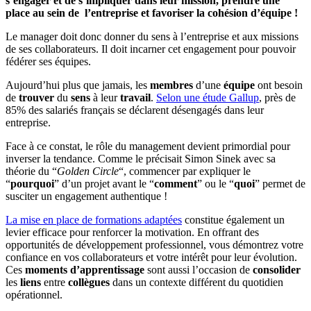
s’engager et de s’impliquer dans leur mission, prendre une
place au sein de l’entreprise et favoriser la cohésion d’équipe !
Le manager doit donc donner du sens à l’entreprise et aux missions
de ses collaborateurs. Il doit incarner cet engagement pour pouvoir
fédérer ses équipes.
Aujourd’hui plus que jamais, les
membres
d’une
équipe
ont besoin
de
trouver
du
sens
à leur
travail
.
Selon une étude Gallup
, près de
85% des salariés français se déclarent désengagés dans leur
entreprise.
Face à ce constat, le rôle du management devient primordial pour
inverser la tendance. Comme le précisait Simon Sinek avec sa
théorie du “
Golden Circle
“, commencer par expliquer le
“
pourquoi
” d’un projet avant le “
comment
” ou le “
quoi
” permet de
susciter un engagement authentique !
La mise en place de formations adaptées
constitue également un
levier efficace pour renforcer la motivation. En offrant des
opportunités de développement professionnel, vous démontrez votre
confiance en vos collaborateurs et votre intérêt pour leur évolution.
Ces
moments
d’apprentissage
sont aussi l’occasion de
consolider
les
liens
entre
collègues
dans un contexte différent du quotidien
opérationnel.