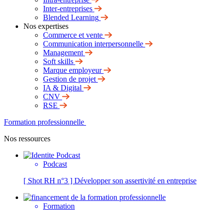
Inter-entreprises
Blended Learning
Nos expertises
Commerce et vente
Communication interpersonnelle
Management
Soft skills
Marque employeur
Gestion de projet
IA & Digital
CNV
RSE
Formation professionnelle
Nos ressources
Podcast
[ Shot RH n°3 ] Développer son assertivité en entreprise
Formation