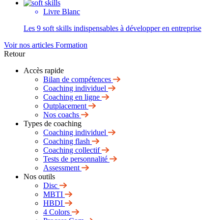
Livre Blanc
Les 9 soft skills indispensables à développer en entreprise
Voir nos articles Formation
Retour
Accès rapide
Bilan de compétences
Coaching individuel
Coaching en ligne
Outplacement
Nos coachs
Types de coaching
Coaching individuel
Coaching flash
Coaching collectif
Tests de personnalité
Assessment
Nos outils
Disc
MBTI
HBDI
4 Colors