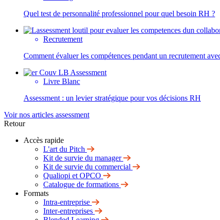
Quel test de personnalité professionnel pour quel besoin RH ?
Recrutement
Comment évaluer les compétences pendant un recrutement avec
Livre Blanc
Assessment : un levier stratégique pour vos décisions RH
Voir nos articles assessment
Retour
Accès rapide
L'art du Pitch
Kit de survie du manager
Kit de survie du commercial
Qualiopi et OPCO
Catalogue de formations
Formats
Intra-entreprise
Inter-entreprises
Blended Learning