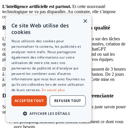
L’intelligence artificielle est partout.
Et cette nouveauté
technologique ne va pas disparaître. Au contraire, elle s’impose
comme une compétence incontournable.
×
Ce site Web utilise des
Booster la productivité sans sacrifier la qualité
cookies
L’IA générative permet de gagner un temps chrono sur des tâches
Nous utilisons des cookies pour
qui prenaient des heures. Rédaction, analyse de données, création de
personnaliser le contenu, les publicités et
contenus, gestion de projet… Les outils comme ChatGPT
analyser notre trafic. Nous partageons
deviennent de véritables assistants personnels quand on sait les
également des informations sur votre
piloter. Et ça change radicalement le quotidien de vos équipes.
utilisation de notre site avec nos
partenaires de publicité et d'analyse qui
Dans notre métier, on voit des professionnels qui passent de 3 heures
peuvent les combiner avec d'autres
à 30 minutes pour produire un compte-rendu de réunion. De 2 jours
informations que vous leur avez fournies ou
à 2 heures pour créer une présentation complète. Cette mise en
qu'ils ont collectées lors de votre utilisation
pratique immédiate, c’est ce qui fait la différence.
de leurs services.
En savoir plus
Développer une vraie compétence différenciante
ACCEPTER TOUT
REFUSER TOUT
Savoir utiliser l’intelligence artificielle, ce n’est pas juste savoir poser
une question à ChatGPT. C’est maîtriser :
AFFICHER LES DÉTAILS
Le prompting structuré pour obtenir exactement ce dont vous
avez besoin.