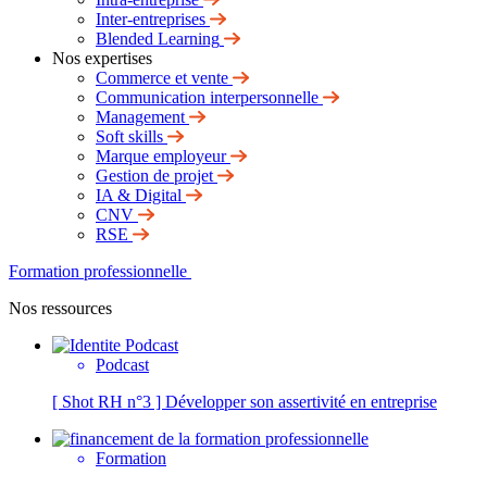
Inter-entreprises
Blended Learning
Nos expertises
Commerce et vente
Communication interpersonnelle
Management
Soft skills
Marque employeur
Gestion de projet
IA & Digital
CNV
RSE
Formation professionnelle
Nos ressources
Podcast
[ Shot RH n°3 ] Développer son assertivité en entreprise
Formation