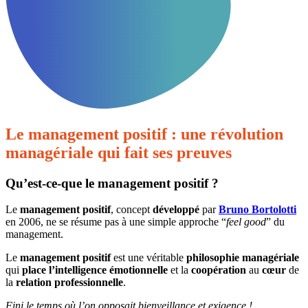
Le management positif : une révolution
managériale qui fait ses preuves
Qu’est-ce-que le management positif ?
Le
management
positif
, concept
développé
par
Bruno Bortolotti
en 2006, ne se résume pas à une simple approche “
feel good
” du
management.
Le
management
positif
est une véritable
philosophie
managériale
qui
place
l’intelligence
émotionnelle
et la
coopération
au
cœur
de
la
relation professionnelle
.
Fini le temps où l’on opposait bienveillance et exigence !