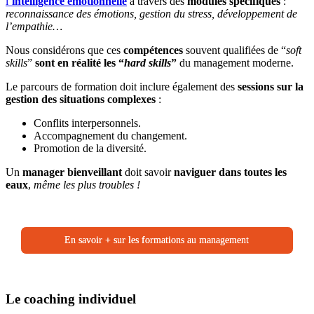
l’
intelligence émotionnelle
à travers des
modules spécifiques
:
reconnaissance des émotions, gestion du stress, développement de
l’empathie…
Nous considérons que ces
compétences
souvent qualifiées de “
soft
skills
”
sont en réalité les “
hard skills
”
du management moderne.
Le parcours de formation doit inclure également des
sessions sur la
gestion des situations complexes
:
Conflits interpersonnels.
Accompagnement du changement.
Promotion de la diversité.
Un
manager bienveillant
doit savoir
naviguer
dans toutes les
eaux
,
même les plus troubles !
En savoir + sur les formations au management
Le coaching individuel