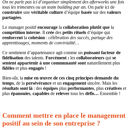
On ne parle pas ici d’organiser simplement des afterworks une fois
tous les trimestres ou un team building par an.
On parle ici de
construire
une
véritable
culture
d’équipe
basée
sur des
valeurs
partagées
.
Le manager positif
encourage
la
collaboration
plutôt
que
la
compétition
interne
. Il
crée
des
petits rituels
d’équipe qui
renforcent
la
cohésion
:
célébration des succès, partage des
apprentissages, moments de convivialité…
Ce sentiment d’appartenance agit comme un
puissant facteur de
fidélisation
des talents.
Forcément :
les
collaborateurs
qui
se
sentent appartenir à une communauté sont
naturellement plus
fidèles
et plus
engagés
!
Bien-sûr, la
mise en œuvre de ces cinq principes demande du
temps
, de la
persévérance
et un
engagement
sincère. Mais les
résultats
sont
là
: des
équipes
plus
performantes
, plus
créatives
et
plus
épanouies
,
capables
de
relever
tous les
défis…
Ensemble !
Comment mettre en place le management
positif au sein de son entreprise ?