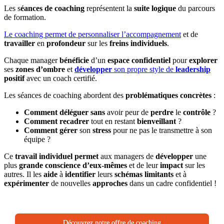
Les s
éances de coaching
représentent la
suite logique
du parcours
de formation.
Le coaching permet de personnaliser l’accompagnement
et de
travailler
en
profondeur
sur les
freins individuels
.
Chaque manager
bénéficie
d’un
espace
confidentiel
pour
explorer
ses
zones d’ombre
et
développer
son propre style de
leadership
positif
avec un coach certifié.
Les séances de coaching abordent des
problématiques
concrètes
:
Comment
déléguer
sans
avoir peur de
perdre
le
contrôle
?
Comment
recadrer
tout en restant
bienveillant
?
Comment
gérer
son
stress
pour ne pas le transmettre à son
équipe ?
Ce
travail individuel
permet
aux managers de
développer
une
plus
grande conscience d’eux-mêmes
et de leur
impact
sur les
autres. Il les
aide
à
identifier
leurs
schémas limitants
et à
expérimenter
de nouvelles
approches
dans un cadre confidentiel !
Découvrez notre offre de coaching