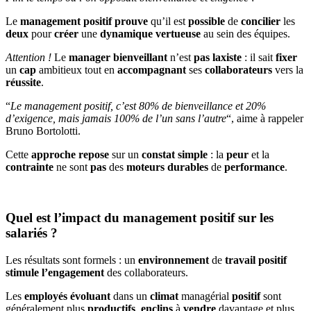
Le
management
positif
prouve
qu’il est
possible
de
concilier
les
deux
pour
créer
une
dynamique
vertueuse
au sein des équipes.
Attention !
Le
manager
bienveillant
n’est
pas
laxiste
: il sait
fixer
un
cap
ambitieux tout en
accompagnant
ses
collaborateurs
vers la
réussite
.
“
Le management positif, c’est 80% de bienveillance et 20%
d’exigence, mais jamais 100% de l’un sans l’autre
“, aime à rappeler
Bruno Bortolotti.
Cette
approche
repose
sur un
constat
simple
: la
peur
et la
contrainte
ne sont
pas
des
moteurs durables
de
performance
.
Quel est l’impact du management positif sur les
salariés ?
Les résultats sont formels : un
environnement
de
travail
positif
stimule
l’engagement
des collaborateurs.
Les
employés
évoluant
dans un
climat
managérial
positif
sont
généralement plus
productifs
,
enclins
à
vendre
davantage et plus