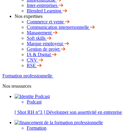
Inter-entreprises
Blended Learning
Nos expertises
Commerce et vente
Communication interpersonnelle
Management
Soft skills
Marque employeur
Gestion de projet
IA & Digital
CNV
RSE
Formation professionnelle
Nos ressources
Podcast
[ Shot RH n°3 ] Développer son assertivité en entreprise
Formation