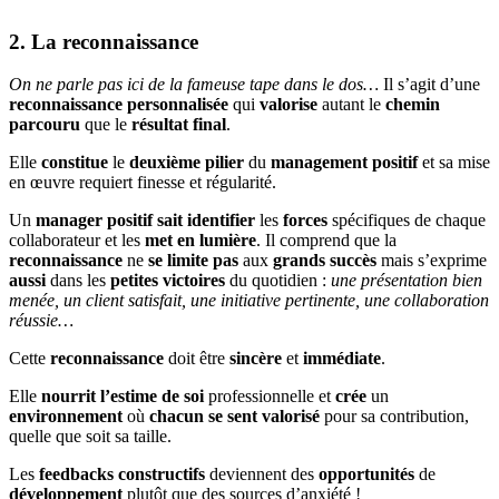
2. La reconnaissance
On ne parle pas ici de la fameuse tape dans le dos…
Il s’agit d’une
reconnaissance
personnalisée
qui
valorise
autant le
chemin
parcouru
que le
résultat final
.
Elle
constitue
le
deuxième pilier
du
management positif
et sa mise
en œuvre requiert finesse et régularité.
Un
manager positif
sait identifier
les
forces
spécifiques de chaque
collaborateur et les
met en lumière
. Il comprend que la
reconnaissance
ne
se limite pas
aux
grands succès
mais s’exprime
aussi
dans les
petites victoires
du quotidien :
une présentation bien
menée, un client satisfait, une initiative pertinente, une collaboration
réussie…
Cette
reconnaissance
doit être
sincère
et
immédiate
.
Elle
nourrit
l’estime de soi
professionnelle et
crée
un
environnement
où
chacun
se sent valorisé
pour sa contribution,
quelle que soit sa taille.
Les
feedbacks
constructifs
deviennent des
opportunités
de
développement
plutôt que des sources d’anxiété !