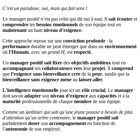
C’est un paradoxe, oui, mais qui fait sens !
Le manager positif n’est pas celui qui dit oui à tout. Il
sait
écouter
et
comprendre
les
besoins
émotionnels
de son équipe tout en
maintenant
un haut
niveau d’exigence
.
Cette approche repose sur une
conviction profonde
: la
performance
durable ne peut émerger que dans un
environnement
où
l’Humain
,
avec un grand H
, est
respecté
.
Un
manager positif sait fixer
des
objectifs
ambitieux
tout en
accompagnant
ses
collaborateurs
vers
leur
projet
. Il
comprend
que
l’exigence sans bienveillance crée
de la
peur
, tandis que la
bienveillance sans exigence
mène
au
laisser-aller
.
L’intelligence émotionnelle
joue ici un
rôle crucial
. Le
manager
doit savoir
adapter
son
niveau
d’exigence
aux
capacités
et à la
maturité
professionnelle de chaque
membre
de son équipe.
Comme un jardinier qui sait qu’une jeune pousse a besoin de plus
d’attention qu’un arbre centenaire
, le
manager
positif
sait
parfaitement
doser
son
accompagnement
en fonction de
l’
autonomie
de son employé.